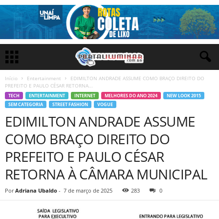
Início
Entertainment
EDIMILTON ANDRADE ASSUME COMO BRAÇO DIREITO DO
PREFEITO E PAULO CÉSAR RETORNA...
TECH
ENTERTAINMENT
INTERNET
MELHORES DO ANO 2024
NEW LOOK 2015
SEM CATEGORIA
STREET FASHION
VOGUE
EDIMILTON ANDRADE ASSUME
COMO BRAÇO DIREITO DO
PREFEITO E PAULO CÉSAR
RETORNA À CÂMARA MUNICIPAL
Por
Adriana Ubaldo
-
7 de março de 2025
283
0