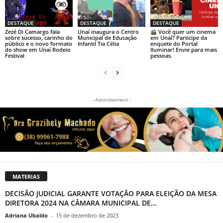
DESTAQUE
DESTAQUE
DESTAQUE
Zezé Di Camargo fala
Unaí inaugura o Centro
Você quer um cinema
sobre sucesso, carinho do
Municipal de Educação
em Unaí? Participe da
público e o novo formato
Infantil Tia Célia
enquete do Portal
do show em Unaí Rodeio
Iluminar! Envie para mais
Festival
pessoas.
- Advertisement -
MATERIAS
DECISÃO JUDICIAL GARANTE VOTAÇÃO PARA ELEIÇÃO DA MESA
DIRETORA 2024 NA CÂMARA MUNICIPAL DE...
Adriana Ubaldo
-
15 de dezembro de 2023