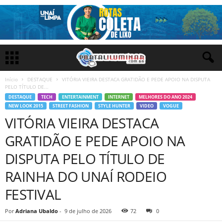
Início
DESTAQUE
VITÓRIA VIEIRA DESTACA GRATIDÃO E PEDE APOIO NA DISPUTA
PELO TÍTULO DE...
DESTAQUE
TECH
ENTERTAINMENT
INTERNET
MELHORES DO ANO 2024
NEW LOOK 2015
STREET FASHION
STYLE HUNTER
VIDEO
VOGUE
VITÓRIA VIEIRA DESTACA
GRATIDÃO E PEDE APOIO NA
DISPUTA PELO TÍTULO DE
RAINHA DO UNAÍ RODEIO
FESTIVAL
Por
Adriana Ubaldo
-
9 de julho de 2026
72
0