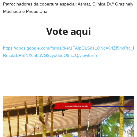
Patrocinadores da cobertura especial: Asmat, Clínica Dr.ª Grazihely
Machado e Pneus Unaí
Vote aqui
https://docs.google.com/forms/d/e/1FAIpQLSdsLONcX64Zf54cPrc_l
RmalZERmNX6nbaVG9vyo0bqO9tszQ/viewform
Tocador
de
vídeo