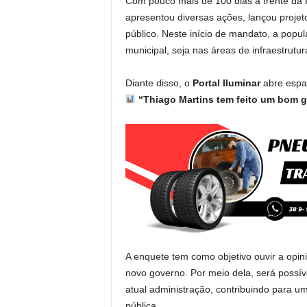
Com pouco mais de 100 dias à frente da P
apresentou diversas ações, lançou proje
público. Neste início de mandato, a pop
municipal, seja nas áreas de infraestrutur
Diante disso, o
Portal Iluminar
abre espaç
“Thiago Martins tem feito um bom 
A enquete tem como objetivo ouvir a opin
novo governo. Por meio dela, será possí
atual administração, contribuindo para um
pública.