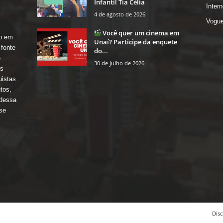
Infantil Tia Célia
Intern
4 de agosto de 2026
Vogu
Você quer um cinema em
ro em
Unaí? Participe da enquete
 fonte
do...
e
30 de julho de 2026
os
uistas
tos,
 dessa
se
Disc