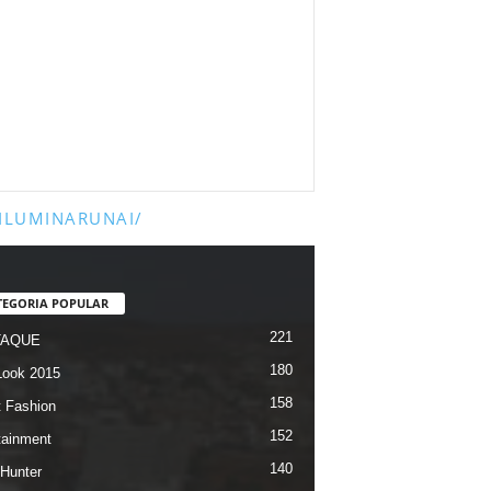
ILUMINARUNAI/
TEGORIA POPULAR
221
TAQUE
180
ook 2015
158
t Fashion
152
tainment
140
 Hunter