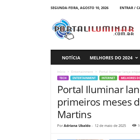
SEGUNDA-FEIRA, AGOSTO 10, 2026
ENTRAR / 
P
O
R
T
A
L
I
NOTÍCIA
MELHORES DO 2024
L
U
Início
Entertainment
Portal Iluminar lança enqu
M
TECH
ENTERTAINMENT
INTERNET
MELHORES DO
I
Portal Iluminar la
N
A
primeiros meses d
R
Martins
Por
Adriana Ubaldo
-
12 de maio de 2025
1