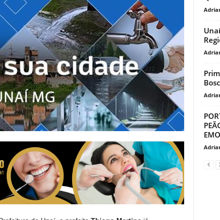
Adria
Unaí
Regi
Adria
Prim
Bosc
Adria
PORT
PEÃ
EMO
Adria