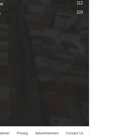
112
et
103
e
laimer
Privacy
Advertisement
Contact Us