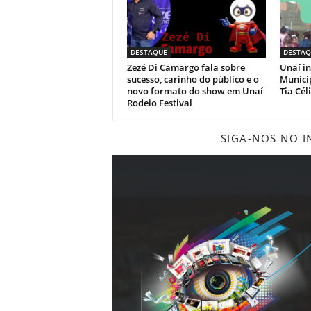
DESTAQUE
DESTAQ
Zezé Di Camargo fala sobre
Unaí i
sucesso, carinho do público e o
Municip
novo formato do show em Unaí
Tia Cél
Rodeio Festival
SIGA-NOS NO 