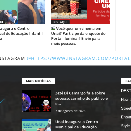
UE
DESTAQUE
naugura o Centro
Você quer um cinema em
al de Educação Infantil
Unaí? Participe da enquete do
ia
Portal Iluminar! Envie para
mais pessoas.
INSTAGRAM
@HTTPS://WWW.INSTAGRAM.COM/PORTAL
MAIS NOTÍCIAS
CA
DES
Zezé Di Camargo fala sobre
sucesso, carinho do público e
New L
o...
Stree
7 de agosto de 2026
Enter
Unaí inaugura o Centro
Style
Municipal de Educação