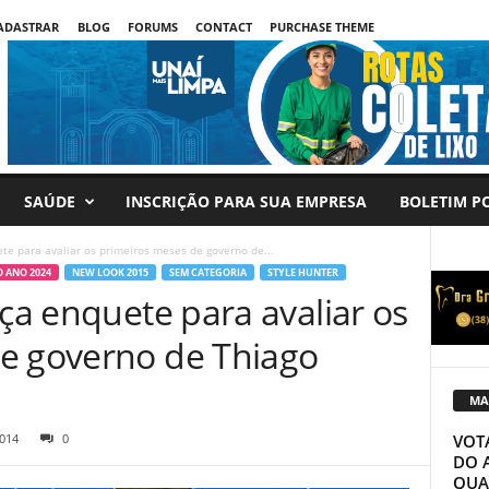
CADASTRAR
BLOG
FORUMS
CONTACT
PURCHASE THEME
SAÚDE
INSCRIÇÃO PARA SUA EMPRESA
BOLETIM PO
ete para avaliar os primeiros meses de governo de...
 ANO 2024
NEW LOOK 2015
SEM CATEGORIA
STYLE HUNTER
nça enquete para avaliar os
e governo de Thiago
MA
VOT
014
0
DO 
QUA