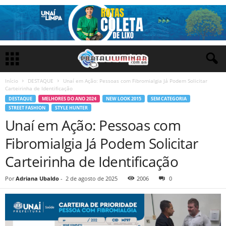
Início
DESTAQUE
Unaí em Ação: Pessoas com Fibromialgia Já Podem Solicitar
Carteirinha de Identificação
DESTAQUE
MELHORES DO ANO 2024
NEW LOOK 2015
SEM CATEGORIA
STREET FASHION
STYLE HUNTER
Unaí em Ação: Pessoas com
Fibromialgia Já Podem Solicitar
Carteirinha de Identificação
Por
Adriana Ubaldo
-
2 de agosto de 2025
2006
0