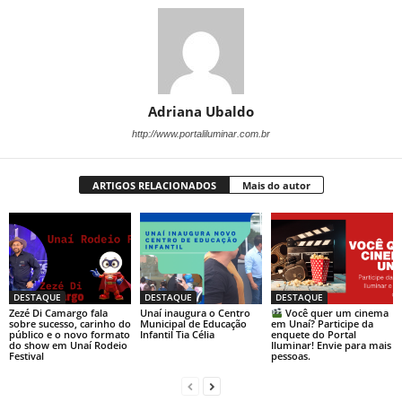
Adriana Ubaldo
http://www.portaliluminar.com.br
ARTIGOS RELACIONADOS
Mais do autor
DESTAQUE
DESTAQUE
DESTAQUE
Zezé Di Camargo fala
Unaí inaugura o Centro
Você quer um cinema
sobre sucesso, carinho do
Municipal de Educação
em Unaí? Participe da
público e o novo formato
Infantil Tia Célia
enquete do Portal
do show em Unaí Rodeio
Iluminar! Envie para mais
Festival
pessoas.