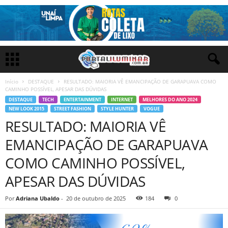
Início
DESTAQUE
RESULTADO: MAIORIA VÊ EMANCIPAÇÃO DE GARAPUAVA COMO
CAMINHO POSSÍVEL, APESAR DAS DÚVIDAS
DESTAQUE
TECH
ENTERTAINMENT
INTERNET
MELHORES DO ANO 2024
NEW LOOK 2015
STREET FASHION
STYLE HUNTER
VOGUE
RESULTADO: MAIORIA VÊ
EMANCIPAÇÃO DE GARAPUAVA
COMO CAMINHO POSSÍVEL,
APESAR DAS DÚVIDAS
Por
Adriana Ubaldo
-
20 de outubro de 2025
184
0