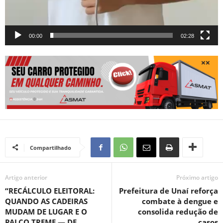
00:00
02:28
Compartilhado
Artigo anterior
Próximo artigo
“RECÁLCULO ELEITORAL:
Prefeitura de Unaí reforça
QUANDO AS CADEIRAS
combate à dengue e
MUDAM DE LUGAR E O
consolida redução de
PALCO TREME — DE
casos