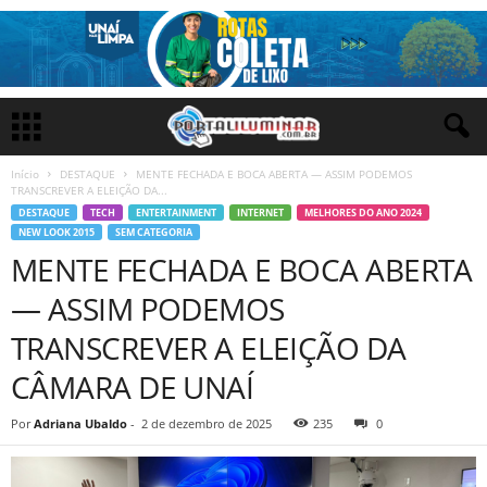
Início
DESTAQUE
MENTE FECHADA E BOCA ABERTA — ASSIM PODEMOS
TRANSCREVER A ELEIÇÃO DA...
DESTAQUE
TECH
ENTERTAINMENT
INTERNET
MELHORES DO ANO 2024
NEW LOOK 2015
SEM CATEGORIA
MENTE FECHADA E BOCA ABERTA
— ASSIM PODEMOS
TRANSCREVER A ELEIÇÃO DA
CÂMARA DE UNAÍ
Por
Adriana Ubaldo
-
2 de dezembro de 2025
235
0