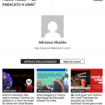
PARACATU A UNAÍ”
Adriana Ubaldo
http://www.portaliluminar.com.br
ARTIGOS RELACIONADOS
Mais do autor
DESTAQUE
DESTAQUE
DESTAQUE
Zezé Di Camargo fala
Unaí inaugura o Centro
Você quer um cinema
sobre sucesso, carinho do
Municipal de Educação
em Unaí? Participe da
público e o novo formato
Infantil Tia Célia
enquete do Portal
do show em Unaí Rodeio
Iluminar! Envie para mais