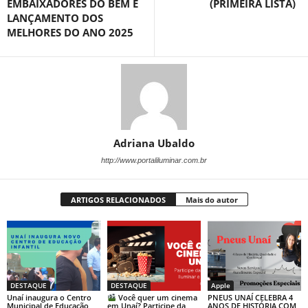
EMBAIXADORES DO BEM E
(PRIMEIRA LISTA)
LANÇAMENTO DOS
MELHORES DO ANO 2025
Adriana Ubaldo
http://www.portaliluminar.com.br
ARTIGOS RELACIONADOS
Mais do autor
DESTAQUE
DESTAQUE
Apple
Unaí inaugura o Centro
Você quer um cinema
PNEUS UNAÍ CELEBRA 4
Municipal de Educação
em Unaí? Participe da
ANOS DE HISTÓRIA COM