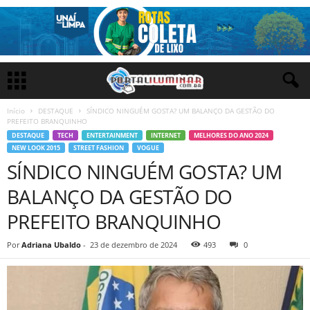
Início
DESTAQUE
SÍNDICO NINGUÉM GOSTA? UM BALANÇO DA GESTÃO DO
PREFEITO BRANQUINHO
DESTAQUE
TECH
ENTERTAINMENT
INTERNET
MELHORES DO ANO 2024
NEW LOOK 2015
STREET FASHION
VOGUE
SÍNDICO NINGUÉM GOSTA? UM
BALANÇO DA GESTÃO DO
PREFEITO BRANQUINHO
Por
Adriana Ubaldo
-
23 de dezembro de 2024
493
0