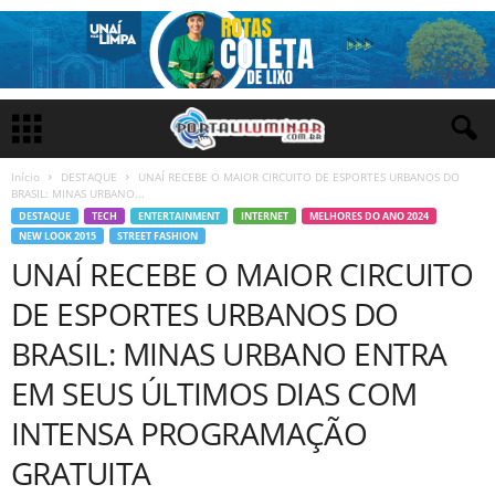
Início
DESTAQUE
UNAÍ RECEBE O MAIOR CIRCUITO DE ESPORTES URBANOS DO
BRASIL: MINAS URBANO...
DESTAQUE
TECH
ENTERTAINMENT
INTERNET
MELHORES DO ANO 2024
NEW LOOK 2015
STREET FASHION
UNAÍ RECEBE O MAIOR CIRCUITO
DE ESPORTES URBANOS DO
BRASIL: MINAS URBANO ENTRA
EM SEUS ÚLTIMOS DIAS COM
INTENSA PROGRAMAÇÃO
GRATUITA